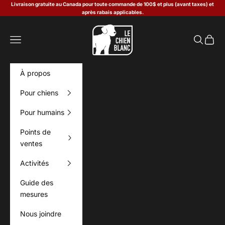
Passer au contenu
Livraison gratuite au Canada pour toute commande de 100$ et plus (avant taxes) et
après rabais applicables.
Le Chien Blanc
Menu
Recherch
Panier
À propos
Pour chiens
Pour humains
Points de
ventes
Activités
Guide des
mesures
Nous joindre