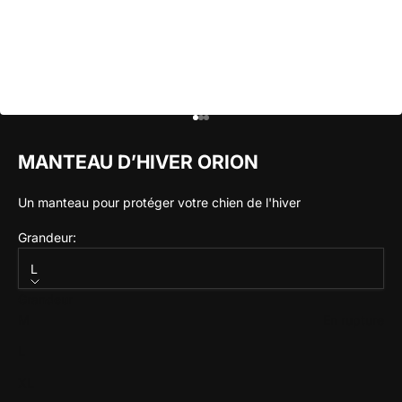
Aller à l'élément 1
Aller à l'élément 2
Aller à l'élément 3
MANTEAU D’HIVER ORION
Un manteau pour protéger votre chien de l'hiver
Grandeur:
L
Grandeur
M
En rupture
L
XL