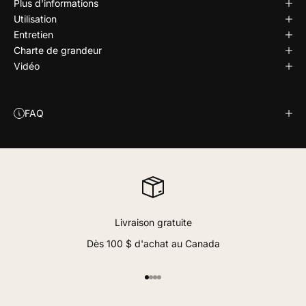
Plus d'informations
Utilisation
Entretien
Charte de grandeur
Vidéo
FAQ
Livraison gratuite
Dès 100 $ d'achat au Canada
Aller à l'élément 1
Aller à l'élément 2
Aller à l'élément 3
Aller à l'élément 4