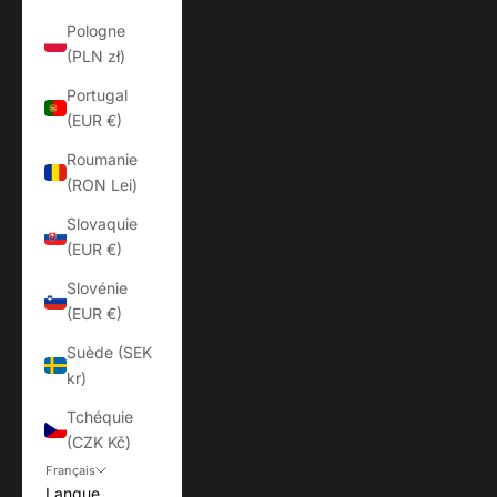
Pologne
(PLN zł)
Portugal
(EUR €)
Roumanie
(RON Lei)
Slovaquie
(EUR €)
Slovénie
(EUR €)
Suède (SEK
kr)
Tchéquie
(CZK Kč)
Français
Langue