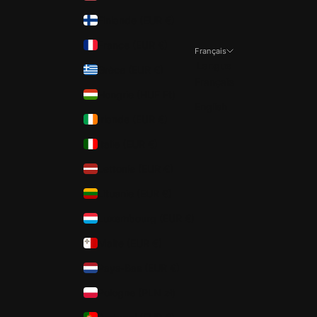
Finlande (EUR €)
France (EUR €)
Français
Langue
Grèce (EUR €)
Français
Hongrie (HUF Ft)
English
Irlande (EUR €)
Italie (EUR €)
Lettonie (EUR €)
Lituanie (EUR €)
Luxembourg (EUR €)
Malte (EUR €)
Pays-Bas (EUR €)
Pologne (PLN zł)