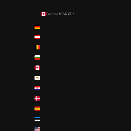
Canada (CAD $)
Pays
Allemagne (EUR €)
Autriche (EUR €)
Belgique (EUR €)
Bulgarie (EUR €)
Canada (CAD $)
Chypre (EUR €)
Croatie (EUR €)
Danemark (DKK kr.)
Espagne (EUR €)
Estonie (EUR €)
États-Unis (USD $)