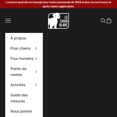
Passer au contenu
Livraison gratuite au Canada pour toute commande de 100$ et plus (avant taxes) et
après rabais applicables.
Le Chien Blanc
Menu
Recherch
Panier
À propos
Pour chiens
Pour humains
Points de
ventes
Activités
Guide des
mesures
Nous joindre