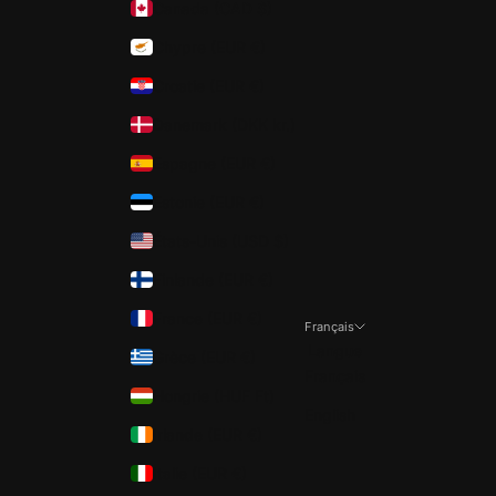
Canada (CAD $)
Chypre (EUR €)
Croatie (EUR €)
Danemark (DKK kr.)
Espagne (EUR €)
Estonie (EUR €)
États-Unis (USD $)
Finlande (EUR €)
France (EUR €)
Français
Langue
Grèce (EUR €)
Français
Hongrie (HUF Ft)
English
Irlande (EUR €)
Italie (EUR €)