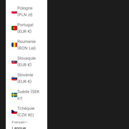
Pologne
(PLN zł)
Portugal
(EUR €)
Roumanie
(RON Lei)
Slovaquie
(EUR €)
Slovénie
(EUR €)
Suède (SEK
kr)
Tchéquie
(CZK Kč)
Français
Langue