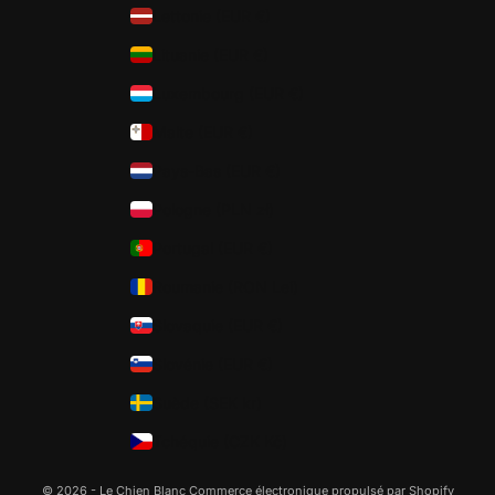
Lettonie (EUR €)
Lituanie (EUR €)
Luxembourg (EUR €)
Malte (EUR €)
Pays-Bas (EUR €)
Pologne (PLN zł)
Portugal (EUR €)
Roumanie (RON Lei)
Slovaquie (EUR €)
Slovénie (EUR €)
Suède (SEK kr)
Tchéquie (CZK Kč)
© 2026 - Le Chien Blanc
Commerce électronique propulsé par Shopify