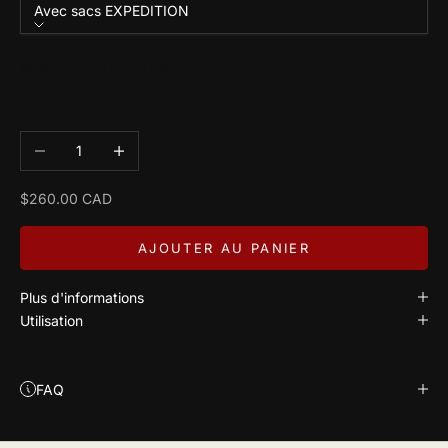
Avec sacs EXPEDITION
Option
Avec sacs EXPEDITION
Sans sacs EXPEDITION
Diminuer la quantité
Augmenter la quantité
Prix de vente
$260.00 CAD
AJOUTER AU PANIER
Plus d'informations
Utilisation
FAQ