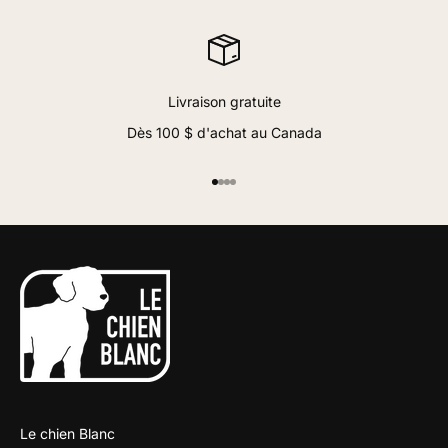
Livraison gratuite
Dès 100 $ d'achat au Canada
Aller à l'élément 1
Aller à l'élément 2
Aller à l'élément 3
Aller à l'élément 4
Le chien Blanc