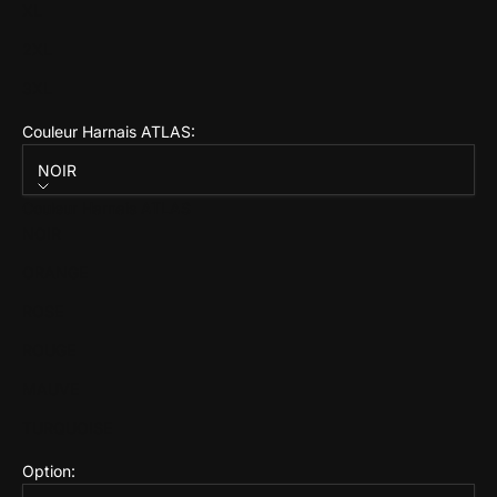
XL
2XL
3XL
Couleur Harnais ATLAS:
NOIR
Couleur Harnais ATLAS
NOIR
ORANGE
ROSE
ROUGE
MAUVE
TURQUOISE
Option: