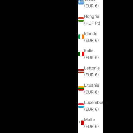
(EUR €)
Hongrie
(HUF Ft)
Irlande
(EUR €)
Italie
(EUR €)
Lettonie
(EUR €)
Lituanie
(EUR €)
Luxembourg
(EUR €)
Malte
(EUR €)