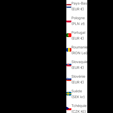
Pays-Bas
(EUR €)
Pologne
(PLN zł)
Portugal
(EUR €)
Roumanie
(RON Lei)
Slovaquie
(EUR €)
Slovénie
(EUR €)
Suède
(SEK kr)
Tchéquie
(CZK Kč)