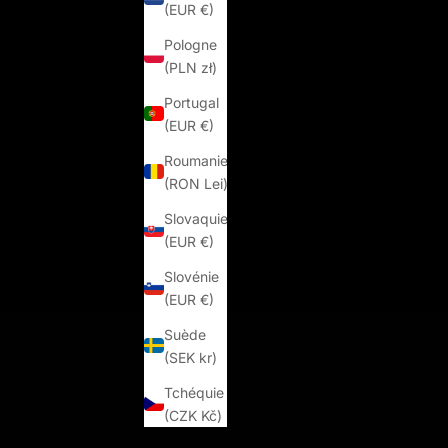
(EUR €)
Pologne
(PLN zł)
Portugal
(EUR €)
Roumanie
(RON Lei)
Slovaquie
(EUR €)
Slovénie
(EUR €)
Suède
(SEK kr)
Tchéquie
(CZK Kč)