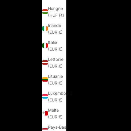
Hongrie
(HUF Ft)
Irlande
(EUR €)
Italie
(EUR €)
Lettonie
(EUR €)
Lituanie
(EUR €)
Luxembourg
(EUR €)
Malte
(EUR €)
Pays-Bas