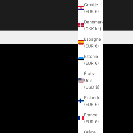
Croatie
(EUR €)
Danemark
(DKK kr.)
Espagne
(EUR €)
Estonie
(EUR €)
États-
Unis
(USD $)
Finlande
(EUR €)
France
(EUR €)
Grèce