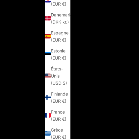
(EUR €)
Danemark
(DKK kr.)
Espagne
(EUR €)
Estonie
(EUR €)
États-
Unis
(USD $)
Finlande
(EUR €)
France
(EUR €)
Grèce
(EUR €)