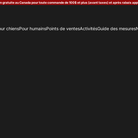
n gratuite au Canada pour toute commande de 100$ et plus (avant taxes) et après rabais app
ur chiens
Pour humains
Points de ventes
Activités
Guide des mesures
N