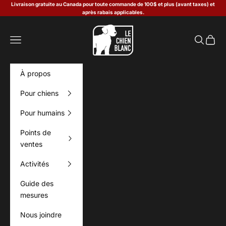
Passer au contenu
Livraison gratuite au Canada pour toute commande de 100$ et plus (avant taxes) et
après rabais applicables.
Le Chien Blanc
Menu
Recherch
Panier
À propos
Pour chiens
Pour humains
Points de
ventes
Activités
Guide des
mesures
Nous joindre