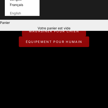
Français
English
Pour ceux qui vivent chaque aventure avec leur chien.
Panier
CONÇU POUR JOUER DEHORS.
Votre panier est vide
MAGASINER POUR CHIEN
ÉQUIPEMENT POUR HUMAIN