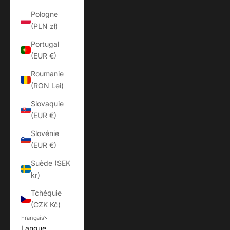
Pologne
(PLN zł)
Portugal
(EUR €)
Roumanie
(RON Lei)
Slovaquie
(EUR €)
Slovénie
(EUR €)
Suède (SEK
kr)
Tchéquie
(CZK Kč)
Français
Langue