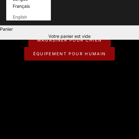
Français
English
Pour ceux qui vivent chaque aventure avec leur chien.
Panier
CONÇU POUR JOUER DEHORS.
Votre panier est vide
MAGASINER POUR CHIEN
ÉQUIPEMENT POUR HUMAIN