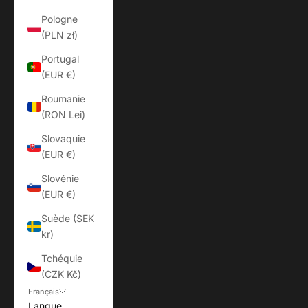
Pologne
(PLN zł)
Portugal
(EUR €)
Roumanie
(RON Lei)
Slovaquie
(EUR €)
Slovénie
(EUR €)
Suède (SEK
kr)
Tchéquie
(CZK Kč)
Français
Langue