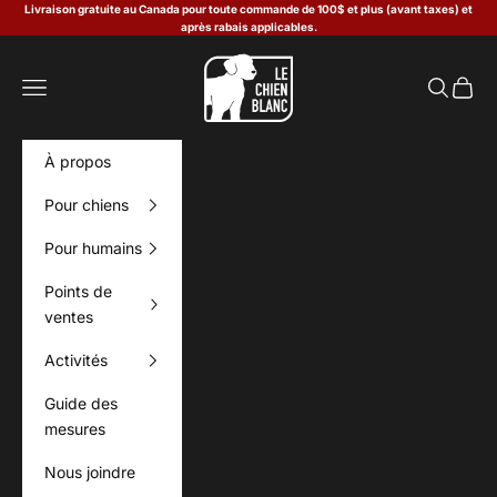
Passer au contenu
Livraison gratuite au Canada pour toute commande de 100$ et plus (avant taxes) et
après rabais applicables.
Le Chien Blanc
Menu
Recherch
Panier
À propos
Pour chiens
Pour humains
Points de
ventes
Activités
Guide des
mesures
Nous joindre