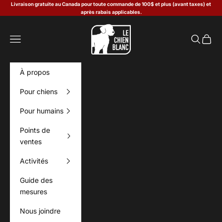
Passer au contenu
Livraison gratuite au Canada pour toute commande de 100$ et plus (avant taxes) et
après rabais applicables.
Le Chien Blanc
Menu
Recherch
Panier
À propos
Pour chiens
Pour humains
Points de
ventes
Activités
Guide des
mesures
Nous joindre