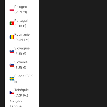
Pologne
(PLN zł)
Portugal
(EUR €)
Roumanie
(RON Lei)
Slovaquie
(EUR €)
Slovénie
(EUR €)
Suède (SEK
kr)
Tchéquie
(CZK Kč)
Français
Langue