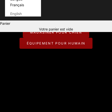
Français
English
Pour ceux qui vivent chaque aventure avec leur chien.
Panier
CONÇU POUR JOUER DEHORS.
Votre panier est vide
MAGASINER POUR CHIEN
ÉQUIPEMENT POUR HUMAIN