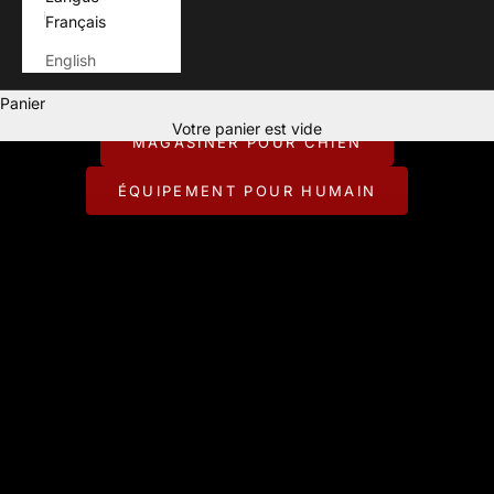
Français
English
Pour ceux qui vivent chaque aventure avec leur chien.
Panier
CONÇU POUR JOUER DEHORS.
Votre panier est vide
MAGASINER POUR CHIEN
ÉQUIPEMENT POUR HUMAIN