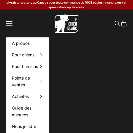
Passer au contenu
Livraison gratuite au Canada pour toute commande de 100$ et plus (avant taxes) et
après rabais applicables.
Le Chien Blanc
Menu
Recherch
Panier
À propos
Pour chiens
Pour humains
Points de
ventes
Activités
Guide des
mesures
Nous joindre