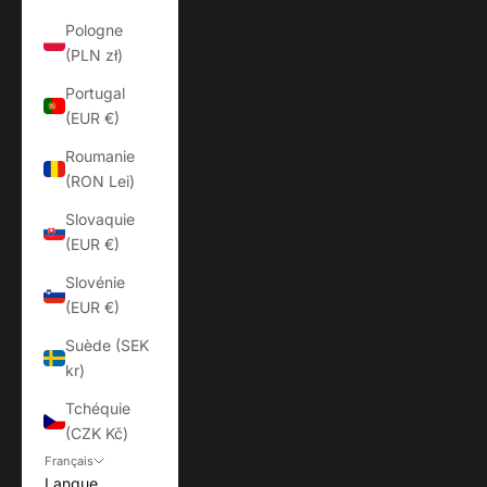
Pologne
(PLN zł)
Portugal
(EUR €)
Roumanie
(RON Lei)
Slovaquie
(EUR €)
Slovénie
(EUR €)
Suède (SEK
kr)
Tchéquie
(CZK Kč)
Français
Langue