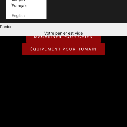
Français
English
Pour ceux qui vivent chaque aventure avec leur chien.
Panier
CONÇU POUR JOUER DEHORS.
Votre panier est vide
MAGASINER POUR CHIEN
ÉQUIPEMENT POUR HUMAIN