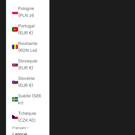
Pologne
(PLN zł)
Portugal
(EUR €)
Roumanie
(RON Lei)
Slovaquie
(EUR €)
Slovénie
(EUR €)
Suède (SEK
kr)
Tchéquie
(CZK Kč)
Français
Langue