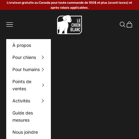
Passer au contenu
Livraison gratuite au Canada pour toute commande de 100$ et plus (avant taxes) et
après rabais applicables.
Le Chien Blanc
Menu
Recherch
Panier
À propos
Pour chiens
Pour humains
Points de
ventes
Activités
Guide des
mesures
Nous joindre