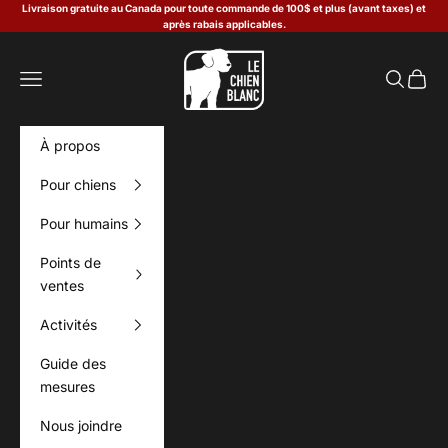
Passer au contenu
Livraison gratuite au Canada pour toute commande de 100$ et plus (avant taxes) et
après rabais applicables.
Le Chien Blanc
Menu
Recherch
Panier
À propos
Pour chiens
Pour humains
Points de
ventes
Activités
Guide des
mesures
Nous joindre