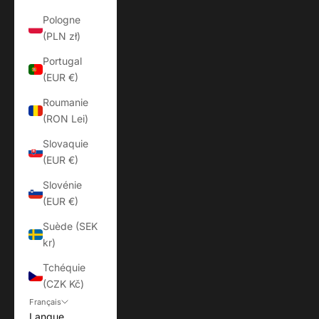
Pologne
(PLN zł)
Portugal
(EUR €)
Roumanie
(RON Lei)
Slovaquie
(EUR €)
Slovénie
(EUR €)
Suède (SEK
kr)
Tchéquie
(CZK Kč)
Français
Langue