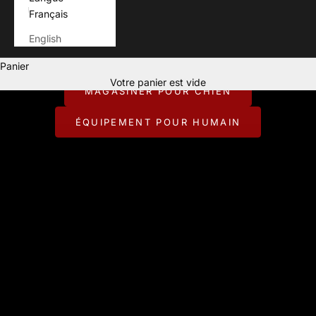
Français
English
Pour ceux qui vivent chaque aventure avec leur chien.
Panier
CONÇU POUR JOUER DEHORS.
Votre panier est vide
MAGASINER POUR CHIEN
ÉQUIPEMENT POUR HUMAIN