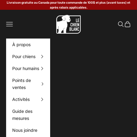
Passer au contenu
Livraison gratuite au Canada pour toute commande de 100$ et plus (avant taxes) et
après rabais applicables.
Le Chien Blanc
Menu
Recherch
Panier
À propos
Pour chiens
Pour humains
Points de
ventes
Activités
Guide des
mesures
Nous joindre