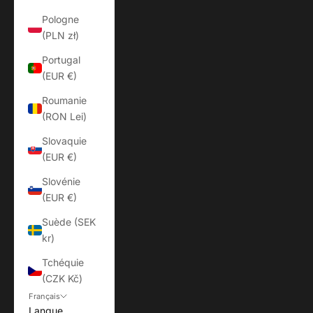
Pologne
(PLN zł)
Portugal
(EUR €)
Roumanie
(RON Lei)
Slovaquie
(EUR €)
Slovénie
(EUR €)
Suède (SEK
kr)
Tchéquie
(CZK Kč)
Français
Langue