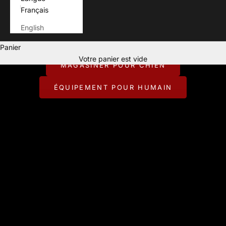
Français
English
Pour ceux qui vivent chaque aventure avec leur chien.
Panier
CONÇU POUR JOUER DEHORS.
Votre panier est vide
MAGASINER POUR CHIEN
ÉQUIPEMENT POUR HUMAIN