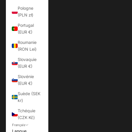
Pologne
(PLN zł)
Portugal
(EUR €)
Roumanie
(RON Lei)
Slovaquie
(EUR €)
Slovénie
(EUR €)
Suède (SEK
kr)
Tchéquie
(CZK Kč)
Français
Langue