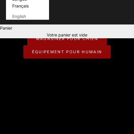
Français
English
Pour ceux qui vivent chaque aventure avec leur chien.
Panier
CONÇU POUR JOUER DEHORS.
Votre panier est vide
MAGASINER POUR CHIEN
ÉQUIPEMENT POUR HUMAIN