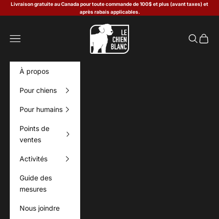
Passer au contenu
Livraison gratuite au Canada pour toute commande de 100$ et plus (avant taxes) et
après rabais applicables.
Le Chien Blanc
Menu
Recherch
Panier
À propos
Pour chiens
Pour humains
Points de
ventes
Activités
Guide des
mesures
Nous joindre