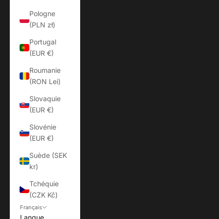
Pologne
(PLN zł)
Portugal
(EUR €)
Roumanie
(RON Lei)
Slovaquie
(EUR €)
Slovénie
(EUR €)
Suède (SEK
kr)
Tchéquie
(CZK Kč)
Français
Langue