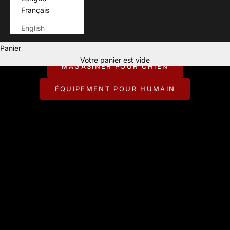
Français
English
Pour ceux qui vivent chaque aventure avec leur chien.
Panier
CONÇU POUR JOUER DEHORS.
Votre panier est vide
MAGASINER POUR CHIEN
ÉQUIPEMENT POUR HUMAIN