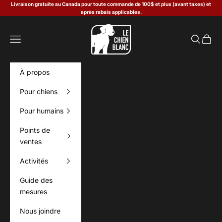
Passer au contenu
Livraison gratuite au Canada pour toute commande de 100$ et plus (avant taxes) et
après rabais applicables.
Le Chien Blanc
Menu
Recherch
Panier
À propos
Pour chiens
Pour humains
Points de
ventes
Activités
Guide des
mesures
Nous joindre