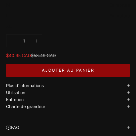
M
En rupture
L
En rupture
XL
Diminuer la quantité
Augmenter la quantité
Prix de vente
Prix normal
$40.95 CAD
$58.49 CAD
AJOUTER AU PANIER
Plus d'informations
Utilisation
Entretien
Charte de grandeur
FAQ