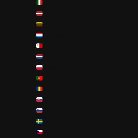
Italie (EUR €)
Lettonie (EUR €)
Lituanie (EUR €)
Luxembourg (EUR €)
Malte (EUR €)
Pays-Bas (EUR €)
Pologne (PLN zł)
Portugal (EUR €)
Roumanie (RON Lei)
Slovaquie (EUR €)
Slovénie (EUR €)
Suède (SEK kr)
Tchéquie (CZK Kč)