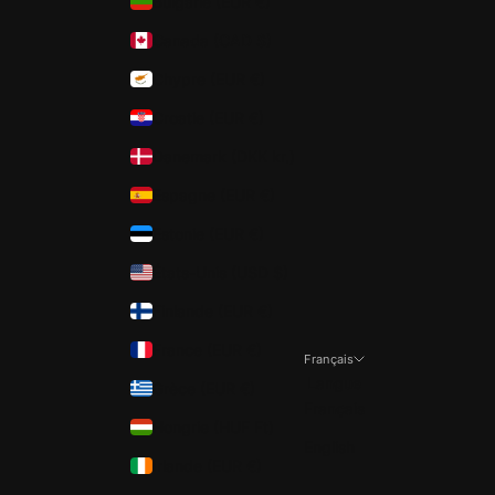
Bulgarie (EUR €)
Canada (CAD $)
Chypre (EUR €)
Croatie (EUR €)
Danemark (DKK kr.)
Espagne (EUR €)
Estonie (EUR €)
États-Unis (USD $)
Finlande (EUR €)
France (EUR €)
Français
Langue
Grèce (EUR €)
Français
Hongrie (HUF Ft)
English
Irlande (EUR €)