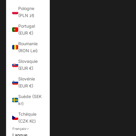
Pologne
(PLN zł)
Portugal
(EUR €)
Roumanie
(RON Lei)
Slovaquie
(EUR €)
Slovénie
(EUR €)
Suède (SEK
kr)
Tchéquie
(CZK Kč)
Français
Langue