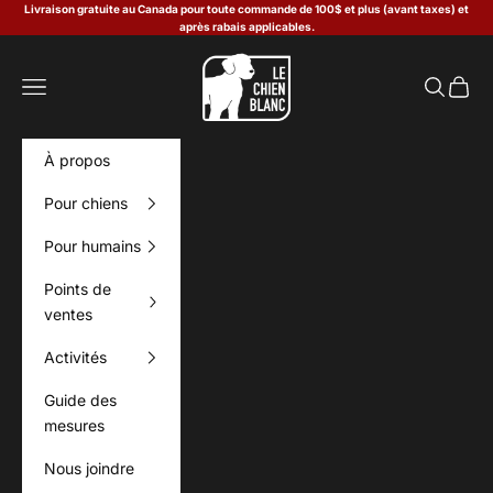
Passer au contenu
Livraison gratuite au Canada pour toute commande de 100$ et plus (avant taxes) et
après rabais applicables.
Le Chien Blanc
Menu
Recherch
Panier
À propos
Pour chiens
Pour humains
Points de
ventes
Activités
Guide des
mesures
Nous joindre